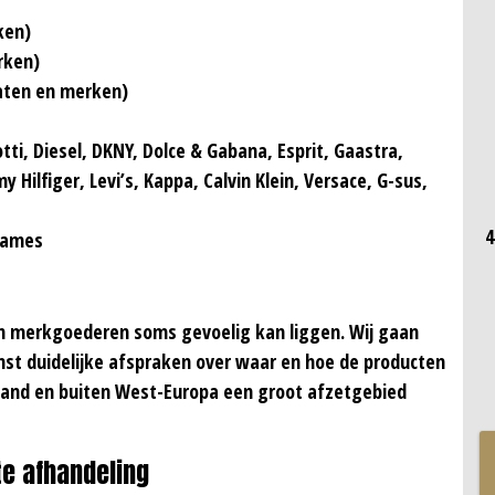
ken)
rken)
maten en merken)
tti, Diesel, DKNY, Dolce & Gabana, Esprit, Gaastra,
 Hilfiger, Levi’s, Kappa, Calvin Klein, Versace, G-sus,
4
 dames
an merkgoederen soms gevoelig kan liggen. Wij gaan
t duidelijke afspraken over waar en hoe de producten
land en buiten West-Europa een groot afzetgebied
e afhandeling